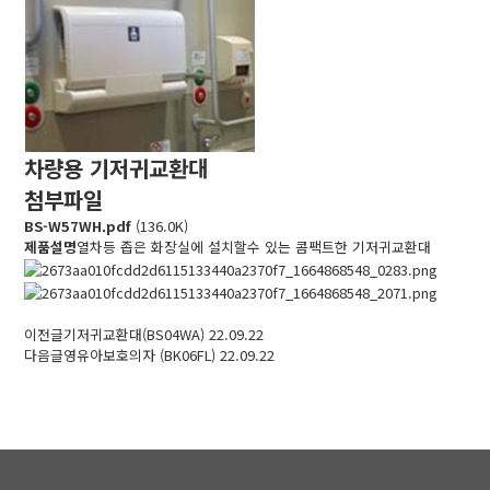
차량용 기저귀교환대
첨부파일
BS-W57WH.pdf
(136.0K)
제품설명
열차등 좁은 화장실에 설치할수 있는 콤팩트한 기저귀교환대
이전글
기저귀교환대(BS04WA)
22.09.22
다음글
영유아보호의자 (BK06FL)
22.09.22