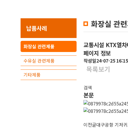
화장실 관
납품사례
교통시설
KTX열
화장실 관련제품
페이지 정보
수유실 관련제품
작성일
24-07-25 16:15
목록보기
기타제품
검색
본문
이전글
대구공항 기저귀