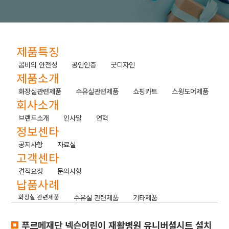
제품특징
콤비의 안전성
공인인증
굿디자인
제품소개
화장실관련제품
수유실관련제품
쇼핑카트
스윙도어제품
회사소개
브랜드소개
인사말
연혁
정보센타
공지사항
자료실
고객센타
견적요청
문의사항
납품사례
화장실 관련제품
수유실 관련제품
기타제품
푸르메재단 넥슨어린이 재활병원 유니버셜시트 설치