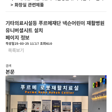
> 화장실 관련제품
기타의료시설등
푸르메재단 넥슨어린이 재활병원
유니버셜시트 설치
페이지 정보
작성일
25-03-25 11:17
조회
610
목록보기
검색
본문